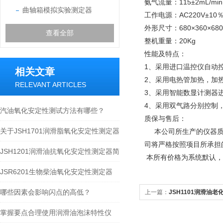
氨气流量：115±2mL/min
曲轴箱模拟实验测定器
工作电源：AC220V±10％
外形尺寸：680×360×6
查看全部
整机重量：20Kg
性能及特点：
1
、采用进口温控仪自动
相关文章
2
、采用电热管加热，加
RELEVANT ARTICLES
3
、采用智能数显计测器
4
、采用双气路分别控制
汽油氧化安定性测试方法有哪些？
质保与售后：
关于JSH1701润滑脂氧化安定性测定器
本公司所生产的仪器
司将严格按照项目所承担
的介绍
JSH1201润滑油抗氧化安定性测定器简
本所有价格为系统默认，
介
JSR6201生物柴油氧化安定性测定器
哪些因素会影响闪点的高低？
上一篇：
JSH1101润滑油
掌握要点合理使用润滑油泡沫特性仪