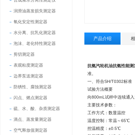
合成液水分离性测定仪
润滑油蒸发损失测定器
氧化安定性测定器
水分离、抗乳化测定器
产品介绍
泡沬、老化特性测定器
剪切测定器
表观粘度测定器
抗氨汽轮机油抗氨性能测
准。
边界泵送测定器
一、符合
SH/T0302
标准
防锈性、腐蚀测定器
试验方法概要
向800mL试样中连续通入
闪点、燃点测定器
主要技术参数：
硫、水、酸、杂质测定器
工作方式：数显温控
滴点、蒸发量测定器
温度控制：常温～65℃
控温精度：±0.5℃
空气释放值测定器