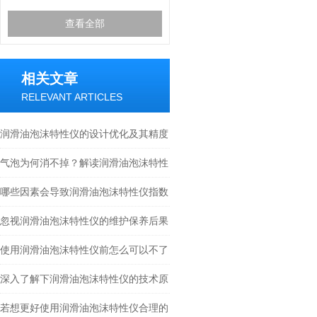
查看全部
相关文章
RELEVANT ARTICLES
润滑油泡沫特性仪的设计优化及其精度
提升策略
气泡为何消不掉？解读润滑油泡沫特性
仪测试中的扩散泵与流量计校准
哪些因素会导致润滑油泡沫特性仪指数
偏高？
忽视润滑油泡沫特性仪的维护保养后果
很严重
使用润滑油泡沫特性仪前怎么可以不了
解这些
深入了解下润滑油泡沫特性仪的技术原
理
若想更好使用润滑油泡沫特性仪合理的