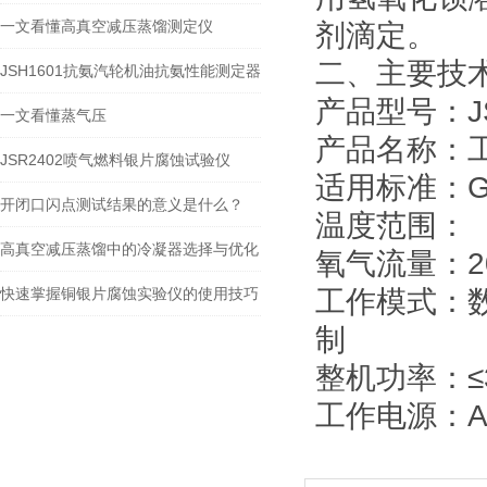
一文看懂高真空减压蒸馏测定仪
剂滴定。
二、主要技
JSH1601抗氨汽轮机油抗氨性能测定器
产品型号：JS
的主要技术参数
一文看懂蒸气压
产品名称：
JSR2402喷气燃料银片腐蚀试验仪
适用标准：GB/
开闭口闪点测试结果的意义是什么？
温度范围：（
高真空减压蒸馏中的冷凝器选择与优化
氧气流量：2
快速掌握铜银片腐蚀实验仪的使用技巧
工作模式：
制
整机功率：≤
工作电源：AC