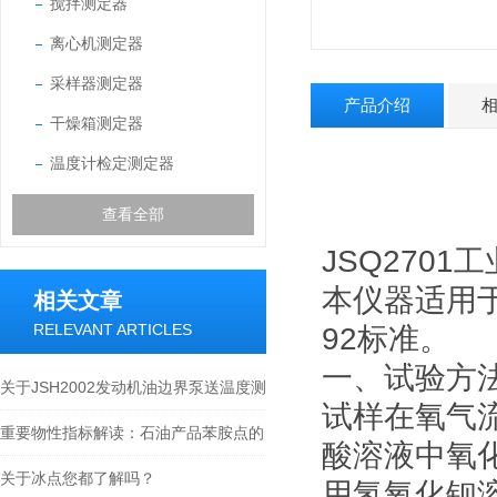
搅拌测定器
离心机测定器
采样器测定器
产品介绍
干燥箱测定器
温度计检定测定器
查看全部
JSQ270
本仪器适用于
相关文章
RELEVANT ARTICLES
92标准。
一、试验方
关于JSH2002发动机油边界泵送温度测
试样在氧气
定器的详细说明
重要物性指标解读：石油产品苯胺点的
酸溶液中氧
定义与测定意义
关于冰点您都了解吗？
用氢氧化钡