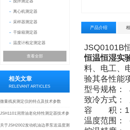
搅拌测定器
离心机测定器
采样器测定器
产品介绍
干燥箱测定器
温度计检定测定器
JSQ0101
恒温恒湿实
查看全部
料、电工、
验其各性能
相关文章
RELEVANT ARTICLES
型号规格：
致冷方式：
微量残炭测定仪的特点及技术参数
容 积：11
JSH1101润滑油老化特性测定器技术参
温度范围：
数
关于JSH2002发动机油边界泵送温度测