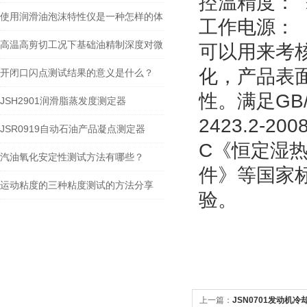
控温精度：
定器的详细说明
使用润滑油泡沫特性仪是一种怎样的体
工作电源：
验？
高温高剪切工况下基础油精制深度对微
可以用来考
化，产品表
量残炭形成的影响
开闭口闪点测试结果的意义是什么？
性。
满足GB/
JSH2901润滑脂蒸发度测定器
2423.2-2
JSR0919自动石油产品凝点测定器
C《恒定湿热方
汽油氧化安定性测试方法有哪些？
件》等国家
运动粘度的三种粘度测试的方法分享
验
。
上一篇：
JSN0701发动机