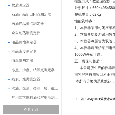
控温方式：数显温控仪 
胶质测定器
外形尺寸：
660×495×5
石油产品闭口闪点测定器
整机重量：62Kg
性能及特点：
石油产品凝点测定器
1
、本仪器采用封闭压缩
全自动蒸馏测定仪
2
、本仪器冷凝浴采用数
3
、本仪器冷凝管为双管，
油品蒸馏测定器
4
、本仪器调压炉采用电子
油品密度测定器
1000W任意可调。
恒温浴测定器
五、质保与售后：
本公司所生产的仪器
冰点、浊点、结晶点测定器
司将严格按照项目所承担
残炭、烃类测定器
本所有价格为系统默认，
汽油、煤油、柴油、酸、碱测定器
常用其它燃料油和溶剂油测定器
上一篇：
JSQ1001温度计自
查看全部