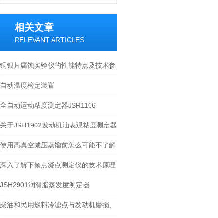
相关文章
RELEVANT ARTICLES
铜银片腐蚀实验仪的性能特点及技术参
数
自动温度检定装置
全自动运动粘度测定器JSR1106
关于JSH1902发动机油表观粘度测定器
的介绍
使用高真空减压蒸馏前怎么可能不了解
这些！
深入了解下倾点凝点测定仪的技术原理
JSH2901润滑脂蒸发度测定器
柴油和民用燃料冷滤点与发动机磨损、