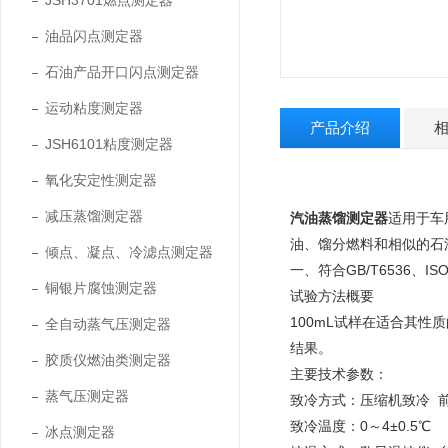
JSH3701燃点测定器
油品闪点测定器
石油产品开口闪点测定器
运动粘度测定器
产品介绍
JSH6101粘度测定器
氧化安定性测定器
减压蒸馏测定器
汽油蒸馏测定器
适用于车
油、馏分燃料和相似的石油
倾点、凝点、冷滤点测定器
一、符合GB/T6536、ISO
铜银片腐蚀测定器
试验方法概要
100mL
试样在适合其性质
全自动蒸气压测定器
结果。
胶质仪燃油类测定器
主要技术参数：
蒸气压测定器
致冷方式：压缩机致冷 
致冷温度：0～4±0.5℃
冰点测定器