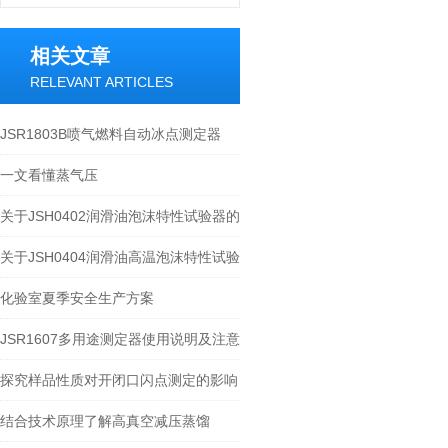
相关文章
RELEVANT ARTICLES
JSR1803B喷气燃料自动冰点测定器
一文看懂蒸气压
关于JSH0402润滑油泡沫特性试验器的
介绍
关于JSH0404润滑油高温泡沫特性试验
器的介绍
化验室夏季安全生产方案
JSR1607多用途测定器使用说明及注意
事项
探究样品性质对开闭口闪点测定的影响
结合技术原理了解高真空减压蒸馏