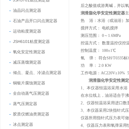
JSH3701燃点测定器
后之酸值或游离碱，并以氧
油品闪点测定器
润滑脂化学安定性测定器
主
石油产品开口闪点测定器
热 浴：水浴（或油浴）
搅拌方式： 电机搅拌
运动粘度测定器
测压范围： 0～1.6MPa
JSH6101粘度测定器
控温方式： 数显温控仪控
控制温度： 100±1℃
氧化安定性测定器
氧 弹： 符合SH/T0335标
减压蒸馏测定器
功 率： 2.0 KW
倾点、凝点、冷滤点测定器
工作电源：AC220V±10% 5
润滑脂化学安定性测定
铜银片腐蚀测定器
1
、本仪器恒温浴采用水浴
全自动蒸气压测定器
在水位线上，油浴适合于沸
2
、仪器恒温浴采用进口数
蒸气压测定器
3
、本仪器采用
2
块指针式压
胶质仪燃油类测定器
仪器所用指针式压力表可做
冰点测定器
4
、仪器压力表和氧弹采用