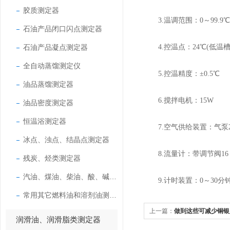
胶质测定器
3.温调范围：0～99.9℃
石油产品闭口闪点测定器
石油产品凝点测定器
4.控温点：24℃(低温槽)9
全自动蒸馏测定仪
5.控温精度：±0.5℃
油品蒸馏测定器
6.搅拌电机：15W
油品密度测定器
恒温浴测定器
7.空气供给装置：气泵20
冰点、浊点、结晶点测定器
8.流量计：带调节阀16～1
残炭、烃类测定器
汽油、煤油、柴油、酸、碱测定器
9.计时装置：0～30分
常用其它燃料油和溶剂油测定器
上一篇：
做到这些可减少铜银
润滑油、润滑脂类测定器