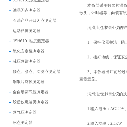
JSH3701燃点测定器
本仪器采用数显控温仪控制
油品闪点测定器
散头，计时器等，向装有试
石油产品开口闪点测定器
润滑油泡沫特性仪的维
运动粘度测定器
JSH6101粘度测定器
1、保持仪器整洁，防止
氧化安定性测定器
2、接好地线，保证安
减压蒸馏测定器
倾点、凝点、冷滤点测定器
3、本仪器出厂前经过严
宝贵意见。
铜银片腐蚀测定器
全自动蒸气压测定器
润滑油泡沫特性仪的技
胶质仪燃油类测定器
1.输入电压：AC220V、
蒸气压测定器
冰点测定器
2.输入功率：2.3KW