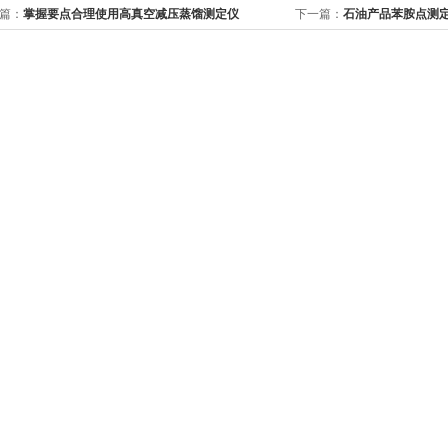
篇：
掌握要点合理使用高真空减压蒸馏测定仪
下一篇：
石油产品苯胺点测