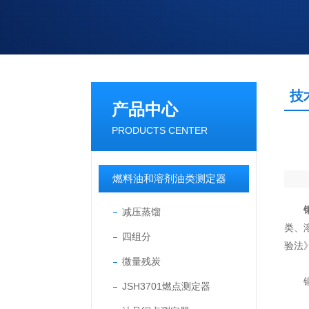
技
产品中心
PRODUCTS CENTER
燃料油和溶剂油类测定器
减压蒸馏
类、
四组分
验法
微量残炭
铜银
JSH3701燃点测定器