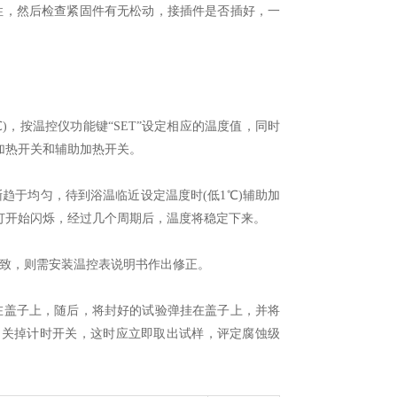
，然后检查紧固件有无松动，接插件是否插好，一
)，按温控仪功能键“SET”设定相应的温度值，同时
加热开关和辅助加热开关。
于均匀，待到浴温临近设定温度时(低1℃)辅助加
灯开始闪烁，经过几个周期后，温度将稳定下来。
致，则需安装温控表说明书作出修正。
盖子上，随后，将封好的试验弹挂在盖子上，并将
，关掉计时开关，这时应立即取出试样，评定腐蚀级