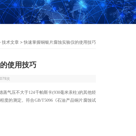
>
技术文章
> 快速掌握铜银片腐蚀实验仪的使用技巧
的使用技巧
079次
气压不大于124千帕斯卡(930毫米汞柱)的其他烃
的测定。符合GB/T5096《石油产品铜片腐蚀试