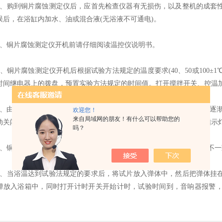
购到铜片腐蚀测定仪后，应首先检查仪器有无损伤，以及整机的成套性
误后，在浴缸内加水、油或混合液(无浴液不可通电)。
铜片腐蚀测定仪开机前请仔细阅读温控仪说明书。
铜片腐蚀测定仪开机后根据试验方法规定的温度要求(40、50或100±1℃
时间继电器上的拨盘，预置实验方法规定的时间值。打开搅拌开关、控温
由于初期浴温上升较快，搅拌装置对浴液不停地搅拌，浴缸内温度逐渐趋
欢迎您！
来自局域网的朋友！有什么可以帮助您的
动关闭，加热开关上的指示灯熄灭，此后控温加热进入自整定状态，指示
吗？
铜片腐蚀测定仪若玻璃温度计检测的实际值与温控仪仪表的显示值不一
当浴温达到试验法规定的要求后，将试片放入弹体中，然后把弹体挂在
弹放入浴箱中，同时打开计时开关开始计时，试验时间到，音响器报警