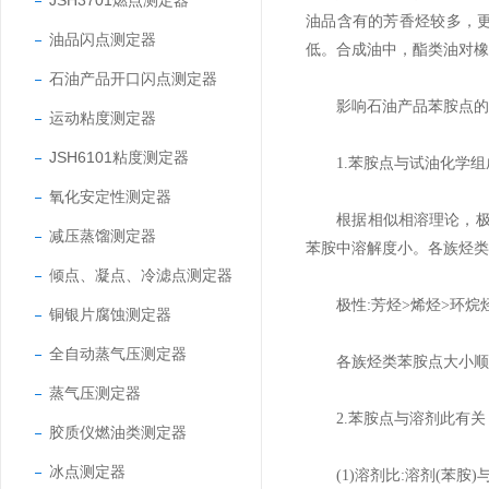
JSH3701燃点测定器
油品含有的芳香烃较多，
油品闪点测定器
低。合成油中，酯类油对橡
石油产品开口闪点测定器
影响石油产品苯胺点的
运动粘度测定器
JSH6101粘度测定器
1.苯胺点与试油化学组
氧化安定性测定器
根据相似相溶理论，极性与
减压蒸馏测定器
苯胺中溶解度小。各族烃类
倾点、凝点、冷滤点测定器
极性:芳烃>烯烃>环烷烃
铜银片腐蚀测定器
全自动蒸气压测定器
各族烃类苯胺点大小顺序为
蒸气压测定器
2.苯胺点与溶剂此有关
胶质仪燃油类测定器
冰点测定器
(1)溶剂比:溶剂(苯胺