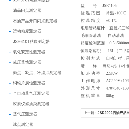
JSH3701燃点测定器
型 号 JSR1106
油品闪点测定器
控 温 范 围 常温~100℃
石油产品开口闪点测定器
控 温 精 度 ±0.1℃
毛细管粘度计 直管式三
运动粘度测定器
毛细管清洗 自动清洗
JSH6101粘度测定器
粘度检测范围 0.5~5000m
恒温浴容积 16L（二甲基
氧化安定性测定器
检 测 方 式 自动进样
减压蒸馏测定器
进 样 自动4孔（4个
倾点、凝点、冷滤点测定器
加 热 功 率 2.5KW
工 作 电 源 AC220V±10
铜银片腐蚀测定器
外 形 尺 寸 470×540×1
全自动蒸气压测定器
整 机 重 量 80kg
胶质仪燃油类测定器
上一篇：
JSR2902石油产
蒸气压测定器
冰点测定器