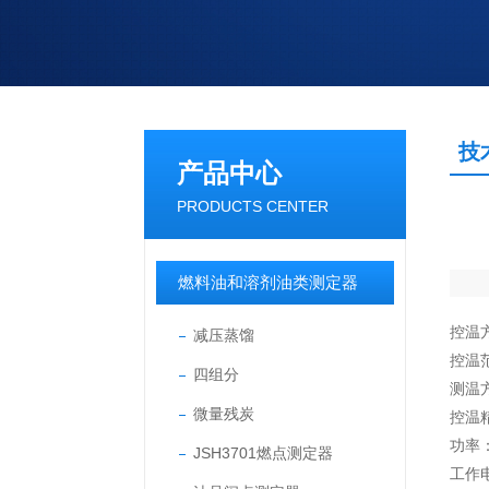
技
产品中心
PRODUCTS CENTER
燃料油和溶剂油类测定器
控温
减压蒸馏
控温范
四组分
测温
微量残炭
控温精
功率：
JSH3701燃点测定器
工作电