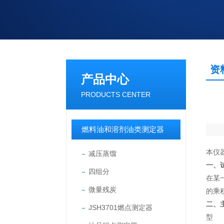
资
产品中心
PRODUCTS CENTER
燃料油和溶剂油类测定器
本仪
减压蒸馏
一、
四组分
在某
微量残炭
的乘
二、
JSH3701燃点测定器
型 号