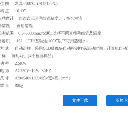
 范 围 常温~100℃ (可到150℃)
 精 度 ±0.1℃
管粘度计 直管式三球毛细管粘度计，符合潮流
管清洗 自动清洗
测范围 0.5~5000mm
/S通过选择不同直径毛细管及温度
2
浴容积 16L（二甲基硅油;100℃以下可用蒸馏水）
测 方 式 自动进样，采用CCD摄像头自动检测样品流动时间，计算机自
样 自动4孔（4个被测样品）
 功 率 2.5KW
 电 源 AC220V±10％ 50HZ
 尺 寸 470×540×1390=长×宽×高（mm）
 重 量 80kg
文件下载
图片下