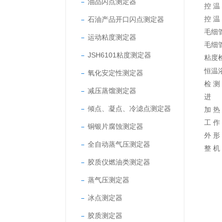
油品闪点测定器
控 温
石油产品开口闪点测定器
控 温
毛细
运动粘度测定器
毛细
JSH6101粘度测定器
粘度检
恒温
氧化安定性测定器
检 
减压蒸馏测定器
进 
倾点、凝点、冷滤点测定器
加 热
工 作
铜银片腐蚀测定器
外 形
全自动蒸气压测定器
整 机
胶质仪燃油类测定器
蒸气压测定器
冰点测定器
胶质测定器