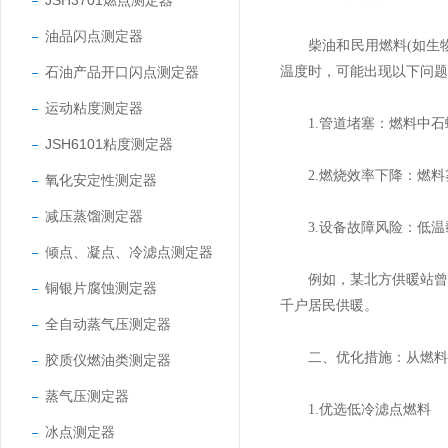
JSH3701燃点测定器
油品闪点测定器
柴油和民用燃料(如生物
石油产品开口闪点测定器
温度时，可能出现以下问题
运动粘度测定器
1.​管道堵塞：燃料中石
JSH6101粘度测定器
​2.燃烧效率下降：燃料
氧化安定性测定器
减压蒸馏测定器
​3.设备故障风险：低温
倾点、凝点、冷滤点测定器
例如，某北方供暖站曾因使
铜银片腐蚀测定器
千户居民供暖。
全自动蒸气压测定器
​二、优化措施：从燃料
胶质仪燃油类测定器
蒸气压测定器
​1.优选低冷滤点燃料
冰点测定器