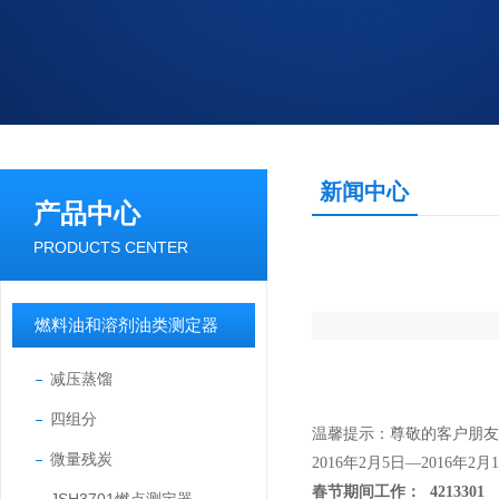
新闻中心
产品中心
PRODUCTS CENTER
燃料油和溶剂油类测定器
减压蒸馏
四组分
温馨提示：尊敬的客户朋友
微量残炭
2016
年
2
月
5
日—
2016
年
2
月
1
春节期间工作：
4213301