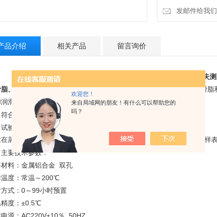
发邮件给我们：1
产品介绍
相关产品
留言询价
JSH2301
润滑脂、油蒸发损失测
滑脂、油蒸发损失测定器
适用于在99～200℃的任一温度下进行测定润滑脂和润
欢迎您！
和润滑油蒸发损失测定法》标准。
来自局域网的朋友！有什么可以帮助您的
吗？
、符合
GB/T7325、ASTM D972
标准
、试验方法概要
放在蒸发器里的润滑剂试样，置于规定温度的恒温浴中，热空气通过试样表
、主要技术参数：
浴材料：金属铝合金 双孔
温度：常温～200℃
方式：0～99小时预置
精度：±0.5℃
电源：AC220V±10％ 50H
Z