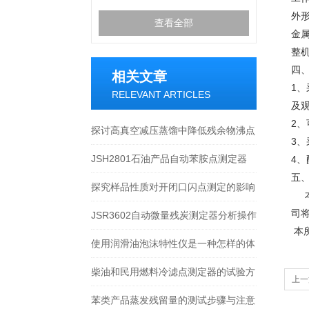
外形
查看全部
金属
整机
四
相关文章
1
、
RELEVANT ARTICLES
及
2
、
探讨高真空减压蒸馏中降低残余物沸点
3
、
提高分离效果的方法
JSH2801石油产品自动苯胺点测定器
4、
五
探究样品性质对开闭口闪点测定的影响
司
JSR3602自动微量残炭测定器分析操作
本
指导书
使用润滑油泡沫特性仪是一种怎样的体
验？
柴油和民用燃料冷滤点测定器的试验方
上一
法及特点
苯类产品蒸发残留量的测试步骤与注意