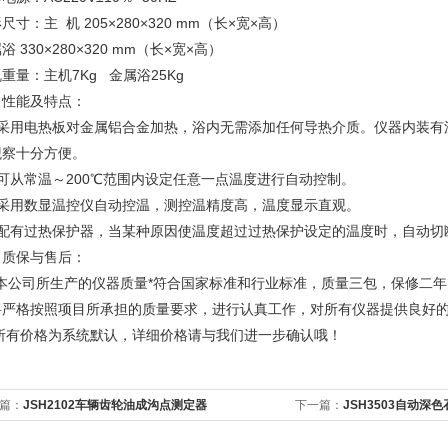
尺寸：主 机 205×280×320 mm（长×宽×高）
浴 330×280×320 mm（长×宽×高）
重量：主机7Kg 金属浴25Kg
、性能及特点：
采用电热板对金属铝合金加热，浴内无需添加任何导热介质。仪器内装有
观察十分方便。
可从常温～200℃范围内设定任意一点温度进行自动控制。
采用数显温控仪自动控温，测控温精度高，温度显示直观。
配有过热保护器，当某种原因使温度超过过热保护设定的温度时，自动切
、质保与售后：
本公司所生产的仪器质量*符合国家标准和行业标准，质量三包，保修二
将严格按照项目所承担的质量要求，进行认真工作，对所有仪器提供良好
所有价格为系统默认，详细价格请与我们进一步确认哦！
篇：
JSH2102车辆齿轮油成沟点测定器
下一篇：
JSH3503自动深