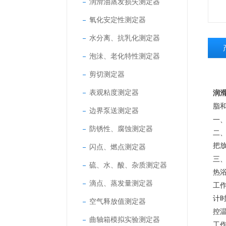
润滑油蒸发损失测定器
氧化安定性测定器
水分离、抗乳化测定器
泡沬、老化特性测定器
剪切测定器
表观粘度测定器
润
脂
边界泵送测定器
一
防锈性、腐蚀测定器
二
把
闪点、燃点测定器
三
硫、水、酸、杂质测定器
热
滴点、蒸发量测定器
工作
计时
空气释放值测定器
控温
曲轴箱模拟实验测定器
工作