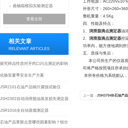
工作电源：AC
220V
±10
曲轴箱模拟实验测定器
外形尺寸：
260×260×360
整机重量：4.5Kg
查看全部
四、性能及特点：
1
、
润滑脂滴点测定器
油
2
、
润滑脂滴点测定器
控
相关文章
功率内，能方便地调到所
RELEVANT ARTICLES
五、质保与售后：
本公司所生产的仪器
探究样品性质对开闭口闪点测定的影响
司将严格按照项目所承担
化验室夏季安全生产方案
本所有价格为系统默认，
JSR2101石油产品铜片腐蚀试验仪
上一篇：
JSH3704B石油
JSH2302自动润滑脂油蒸发损失测定器
定器（克利夫兰开口杯法）
JSR1016全自动蒸馏测定器
石油产品苯胺点受哪些因素影响？组分