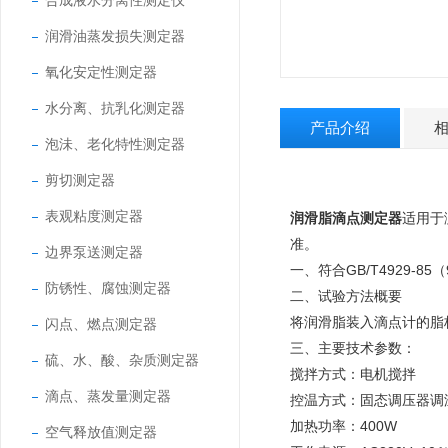
合成液水分离性测定仪
润滑油蒸发损失测定器
氧化安定性测定器
水分离、抗乳化测定器
产品介绍
泡沬、老化特性测定器
剪切测定器
表观粘度测定器
润滑脂滴点测定器
适用于测
准。
边界泵送测定器
一、符合GB/T4929-85（
防锈性、腐蚀测定器
二、试验方法概要
将润滑脂装入滴点计的脂
闪点、燃点测定器
三、主要技术参数：
硫、水、酸、杂质测定器
搅拌方式：电机搅拌
滴点、蒸发量测定器
控温方式：固态调压器调
加热功率：
400W
空气释放值测定器