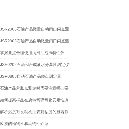
相关文章
RELEVANT ARTICLES
JSR2905石油产品微量自动闭口闪点测
定器
JSR2905石油产品自动微量闭口闪点测
定器
掌握要点合理使用润滑油泡沫特性仪
JSH0202石油和合成液水分离性测定仪
JSR0808自动石油产品倾点测定器
石油产品苯胺点测定时需要注意哪些要
点？
如何提高样品在旋转氧弹氧化安定性测
试中的抗氧化能力？
解析温度对发动机油表观粘度的显著作
用
胶质的植物性和动物性介绍