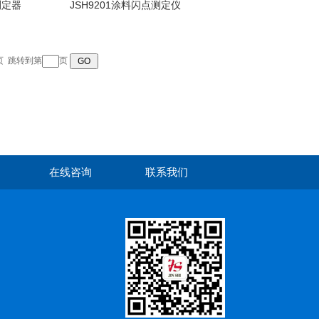
测定器
JSH9201涂料闪点测定仪
页
跳转到第
页
在线咨询
联系我们