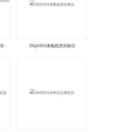
JSH0402、JSH0403、JSH0404润滑油泡沫特性
JSQ4301液氯残渣实验仪