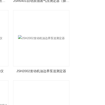
JSQ4102有机热载体热氧化安定性测定器
JSR6401自动原油蒸气压测定器（膨胀法）
测仪
JSH2002发动机油边界泵送测定器