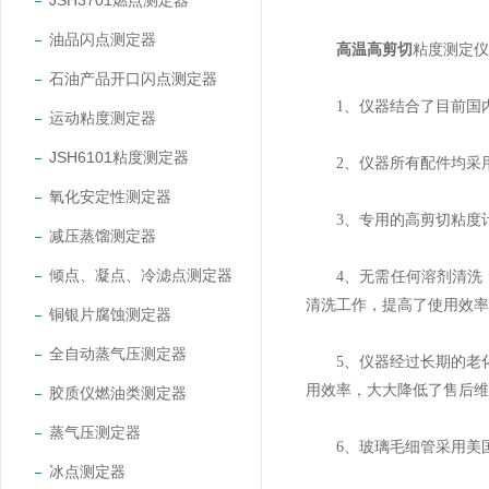
JSH3701燃点测定器
油品闪点测定器
高温高剪切
粘度测定仪
石油产品开口闪点测定器
1、仪器结合了目前国内
运动粘度测定器
JSH6101粘度测定器
2、仪器所有配件均采用
氧化安定性测定器
3、专用的高剪切粘度计
减压蒸馏测定器
倾点、凝点、冷滤点测定器
4、无需任何溶剂清洗，每
清洗工作，提高了使用效率
铜银片腐蚀测定器
全自动蒸气压测定器
5、仪器经过长期的老化耐
用效率，大大降低了售后维
胶质仪燃油类测定器
蒸气压测定器
6、玻璃毛细管采用美国加工
冰点测定器