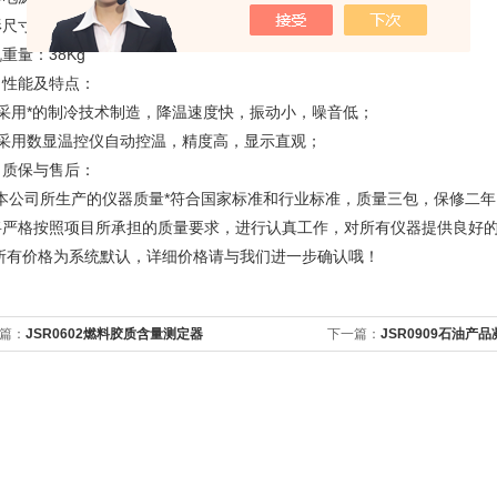
形尺寸：
540×380×440＝长×宽×高（mm）
重量：38Kg
、性能及特点：
采用*的制冷技术制造，降温速度快，振动小，噪音低；
采用数显温控仪自动控温，精度高，显示直观；
、质保与售后：
本公司所生产的仪器质量*符合国家标准和行业标准，质量三包，保修二
将严格按照项目所承担的质量要求，进行认真工作，对所有仪器提供良好
所有价格为系统默认，详细价格请与我们进一步确认哦！
篇：
JSR0602燃料胶质含量测定器
下一篇：
JSR0909石油产