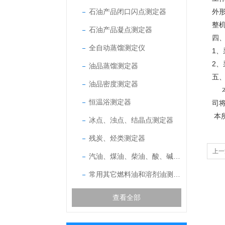
石油产品闭口闪点测定器
外
整机
石油产品凝点测定器
四
全自动蒸馏测定仪
1、
2、
油品蒸馏测定器
五
油品密度测定器
恒温浴测定器
司
本
冰点、浊点、结晶点测定器
残炭、烃类测定器
上一
汽油、煤油、柴油、酸、碱测定器
常用其它燃料油和溶剂油测定器
查看全部