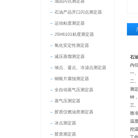
油品闪点测定器
石油产品开口闪点测定器
运动粘度测定器
JSH6101粘度测定器
氧化安定性测定器
减压蒸馏测定器
石
内任
倾点、凝点、冷滤点测定器
一
铜银片腐蚀测定器
二
测
全自动蒸气压测定器
钟
蒸气压测定器
三
胶质仪燃油类测定器
致
温度
冰点测定器
控
胶质测定器
工作