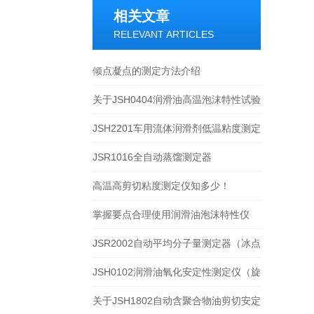
相关文章
RELEVANT ARTICLES
倾点凝点的测定方法介绍
关于JSH0404润滑油高温泡沫特性试验
器的介绍
JSH2201车用流体润滑剂低温粘度测定
器的简介
JSR1016全自动蒸馏测定器
高温高剪切粘度测定仪知多少！
掌握要点合理使用润滑油泡沫特性仪
JSR2002自动平均分子量测定器（冰点
降低法）
JSH0102润滑油氧化安定性测定仪（旋
转氧弹法）
关于JSH1802自动含聚合物油剪切安定