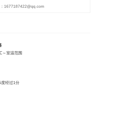
677187422@qq.com
器
℃～室温范围
5度经过1分