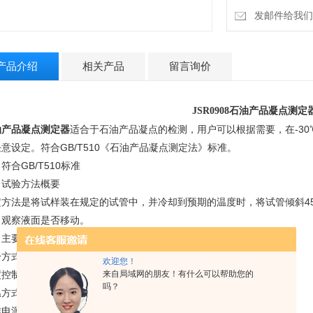
发邮件给我们：1
产品介绍
相关产品
留言询价
JSR0908
石油产品凝点测定
油产品凝点测定器
适合于石油产品凝点的检测，用户可以根据需要，在-30
意设定。符合GB/T510《石油产品凝点测定法》标准。
、符合
GB/T510
标准
、试验方法概要
定方法是将试样装在规定的试管中，并冷却到预期的温度时，将试管倾斜4
，观察液面是否移动。
、主要技术参数：
冷方式：压缩机致冷
欢迎您！
来自局域网的朋友！有什么可以帮助您的
控制：常温～-30±0.5℃ 双孔
吗？
温方式：数显温控 自动控温
电源：AC220V±10% 50HZ