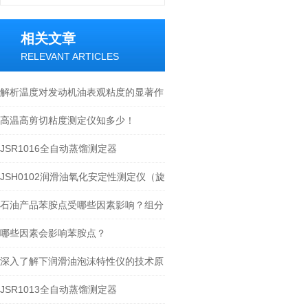
相关文章
RELEVANT ARTICLES
解析温度对发动机油表观粘度的显著作
用
高温高剪切粘度测定仪知多少！
JSR1016全自动蒸馏测定器
JSH0102润滑油氧化安定性测定仪（旋
转氧弹法）
石油产品苯胺点受哪些因素影响？组分
与工艺全解析
哪些因素会影响苯胺点？
深入了解下润滑油泡沫特性仪的技术原
理
JSR1013全自动蒸馏测定器