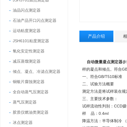
JSH3701燃点测定器
油品闪点测定器
石油产品开口闪点测定器
运动粘度测定器
产品介绍
JSH6101粘度测定器
氧化安定性测定器
减压蒸馏测定器
自动微量凝点测定器
参
样的凝点和倾点。符合GB
倾点、凝点、冷滤点测定器
一、符合
GB/T510
标准
铜银片腐蚀测定器
二、试验方法概要
测定方法是将试样装在规
全自动蒸气压测定器
三、主要技术参数：
蒸气压测定器
试样流动性判别：CCD摄
胶质仪燃油类测定器
样 品：0.4ml
降温方法：半导体制冷 
冰点测定器