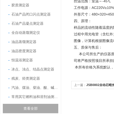
控温范围：室温～-45℃
胶质测定器
工作电源：AC220V±10%
石油产品闭口闪点测定器
外形尺寸：480×320×45
四、原理：
石油产品凝点测定器
样品的流动性随着温度的
全自动蒸馏测定仪
过程中用光电管（含红外
图像，计算机根据图像流
油品蒸馏测定器
五、质保与售后：
油品密度测定器
本公司所生产的仪器
恒温浴测定器
司将严格按照项目所承担
本所有价格为系统默认，
冰点、浊点、结晶点测定器
残炭、烃类测定器
上一篇：
JSB0802自动石
汽油、煤油、柴油、酸、碱测定器
石油类分析仪器
常用其它燃料油和溶剂油测定器
查看全部