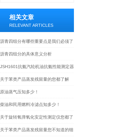
相关文章
RELEVANT ARTICLES
沥青四组分有哪些重要点是我们必须了
解的？
沥青四组分的具体意义分析
JSH1601抗氨汽轮机油抗氨性能测定器
的主要技术参数
关于苯类产品蒸发残留量的您都了解
吗？
原油蒸气压知多少！
柴油和民用燃料冷滤点知多少！
关于旋转氧弹氧化安定性测定仪您都了
解吗？
关于苯类产品蒸发残留量您不知道的细