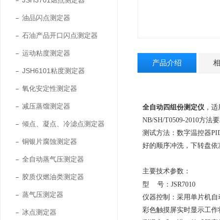
JSH3701燃点测定器
油品闪点测定器
石油产品开口闪点测定器
运动粘度测定器
产品介绍
JSH6101粘度测定器
氧化安定性测定器
减压蒸馏测定器
全自动四组份测定仪
，
适
NB/SH/T0509-2010
方法要
倾点、凝点、冷滤点测定器
测试方法：数字温控器
PI
铜银片腐蚀测定器
好的顺序冲洗，下转盘依
全自动蒸气压测定器
主要技术参数：
胶质仪燃油类测定器
型
号：
JSR7010
蒸气压测定器
仪器控制
：
采用单片机自
彩色触摸屏实时显示工作
冰点测定器