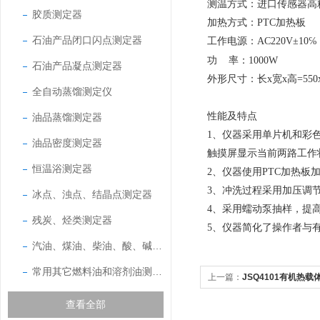
测温方式
：
进口传感器高
胶质测定器
加热方式
：
PTC
加热板
石油产品闭口闪点测定器
工作电源
：
AC220V±10℅
功
率
：
1000W
石油产品凝点测定器
外形尺寸
：
长
x
宽
x
高
=550
全自动蒸馏测定仪
性能及特点
油品蒸馏测定器
1
、
仪器采用单片机和彩
油品密度测定器
触摸屏显示当前两路工作
恒温浴测定器
2
、仪器使用
PTC
加热板
3
、冲洗过程采用加压调
冰点、浊点、结晶点测定器
4
、采用蠕动泵抽样，提
残炭、烃类测定器
5
、仪器简化了操作者与
汽油、煤油、柴油、酸、碱测定器
常用其它燃料油和溶剂油测定器
上一篇：
JSQ4101有机热
查看全部